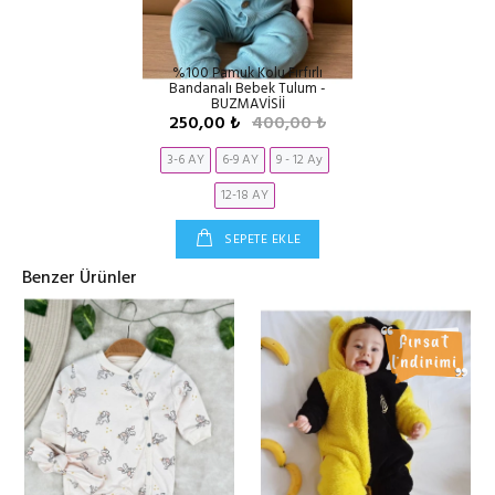
%100 Pamuk Kolu Fırfırlı
Bandanalı Bebek Tulum -
BUZMAVİSİİ
250,00 ₺
400,00 ₺
3-6 AY
6-9 AY
9 - 12 Ay
12-18 AY
SEPETE EKLE
Benzer Ürünler