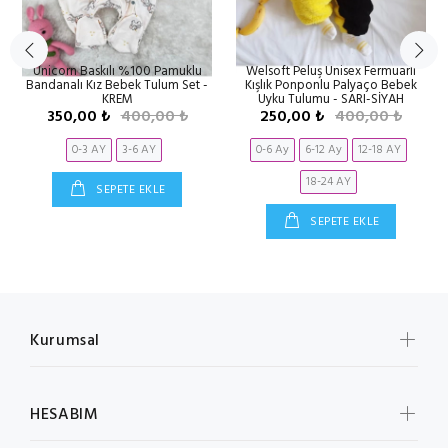
Unicorn Baskılı %100 Pamuklu
Welsoft Peluş Unisex Fermuarlı
Bandanalı Kız Bebek Tulum Set -
Kışlık Ponponlu Palyaço Bebek
KREM
Uyku Tulumu - SARI-SİYAH
350,00 ₺
400,00 ₺
250,00 ₺
400,00 ₺
0-3 AY
3-6 AY
0-6 Ay
6-12 Ay
12-18 AY
18-24 AY
SEPETE EKLE
SEPETE EKLE
Kurumsal
HESABIM