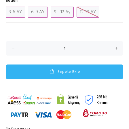
Beden:
3-6 AY
6-9 AY
9 - 12 Ay
12-18 AY
Sepete Ekle