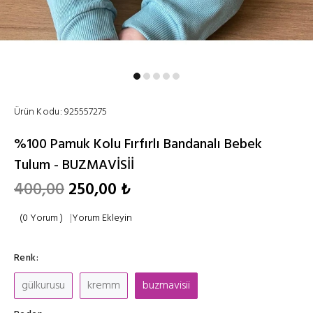
Ürün Kodu:
925557275
%100 Pamuk Kolu Fırfırlı Bandanalı Bebek
Tulum - BUZMAVİSİİ
400,00
250,00 ₺
(0 Yorum )
|
Yorum Ekleyin
Renk:
gülkurusu
kremm
buzmavisii