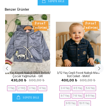
SEPETE EKLE
Benzer Ürünler
1/4 Yaş Köpek Nakışlı Erkek Bebek/
3/12 Yaş Cepli Foost Nakışlı Mavi
Çocuk Yağmurluk - GRİ
Kot Ceket - MAVİ
430,00 ₺
600,00 ₺
400,00 ₺
600,00 ₺
1 Yaş
2 YAŞ
3 Yaş
4 Yaş
3-4 Yaş
4-5 Yaş
5-6 Yaş
6-7 Yaş
7-8 Yaş
8-9 Yaş
SEPETE EKLE
9-10 Yaş
10-11 Yaş