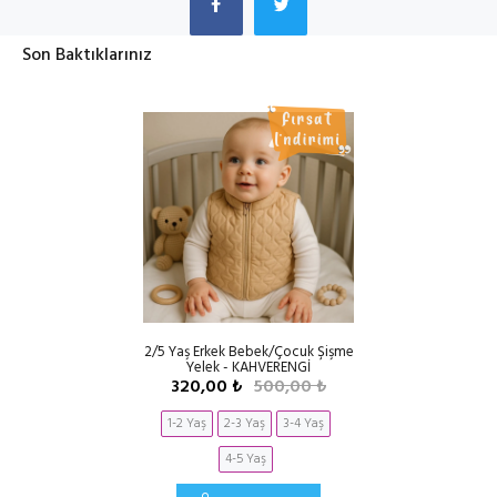
Son Baktıklarınız
2/5 Yaş Erkek Bebek/Çocuk Şişme
Yelek - KAHVERENGİ
320,00 ₺
500,00 ₺
1-2 Yaş
2-3 Yaş
3-4 Yaş
4-5 Yaş