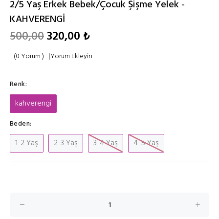
2/5 Yaş Erkek Bebek/Çocuk Şişme Yelek -
KAHVERENGİ
500,00
320,00 ₺
(0 Yorum )
|
Yorum Ekleyin
Renk:
kahverengi
Beden:
1-2 Yaş
2-3 Yaş
3-4 Yaş
4-5 Yaş