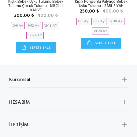
Kışlık Bebek Uyku Tulumu Bebek
Kışlık Ponponlu Palyaço Bebek
Tulumu Çocuk Tulumu - KIRÇILLI
Uyku Tulumu - SARI-SİYAH
KAHVE
250,00 ₺
400,00 ₺
300,00 ₺
400,00 ₺
0-6 Ay
6-12 Ay
12-18 AY
0-6 Ay
6-12 Ay
12-18 AY
18-24 AY
18-24 AY
SEPETE EKLE
SEPETE EKLE
Kurumsal
HESABIM
İLETİŞİM