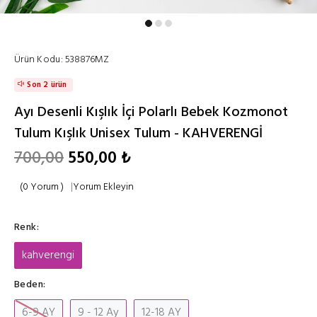
Ürün Kodu:
538876MZ
Son 2 ürün
Ayı Desenli Kışlık İçi Polarlı Bebek Kozmonot
Tulum Kışlık Unisex Tulum - KAHVERENGİ
700,00
550,00 ₺
(0 Yorum )
|
Yorum Ekleyin
Renk:
kahverengi
Beden:
6-9 AY
9 - 12 Ay
12-18 AY