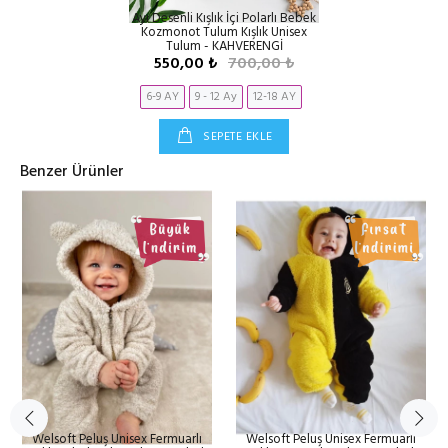
Ayı Desenli Kışlık İçi Polarlı Bebek
Kozmonot Tulum Kışlık Unisex
Tulum - KAHVERENGİ
550,00 ₺
700,00 ₺
6-9 AY
9 - 12 Ay
12-18 AY
SEPETE EKLE
Benzer Ürünler
Welsoft Peluş Unisex Fermuarlı
Welsoft Peluş Unisex Fermuarlı