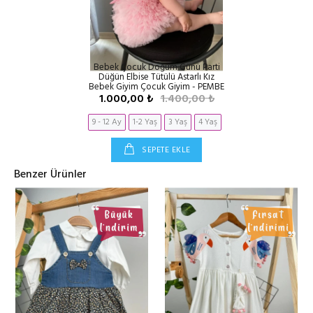
Bebek Çocuk Doğum Günü Parti
Düğün Elbise Tütülü Astarlı Kız
Bebek Giyim Çocuk Giyim - PEMBE
1.000,00 ₺
1.400,00 ₺
9 - 12 Ay
1-2 Yaş
3 Yaş
4 Yaş
SEPETE EKLE
Benzer Ürünler