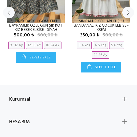
ÇİÇEK BASKILI GÖMLEKLİ
SİNGAPUR KOLLARI KUŞLU
BAYRAMLIK ÖZEL GÜN ŞIK KOT
BANDANALI KIZ ÇOCUK ELBİSE -
KIZ BEBEK ELBİSE - SİYAH
KREM
500,00 ₺
600,00 ₺
350,00 ₺
500,00 ₺
9 - 12 Ay
12-18 AY
18-24 AY
3-4 Yaş
4-5 Yaş
5-6 Yaş
24-36 Ay
SEPETE EKLE
SEPETE EKLE
Kurumsal
HESABIM