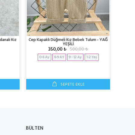
analı Kız
Cep Kapaklı Düğmeli Kız Bebek Tulum - YAĞ
Çiçek Na
YEŞİLİ
Salopetli 
350,00 ₺
500,00 ₺
0-6 Ay
6-9 AY
9 - 12 Ay
1-2 Yaş
6-9 A
SEPETE EKLE
BÜLTEN