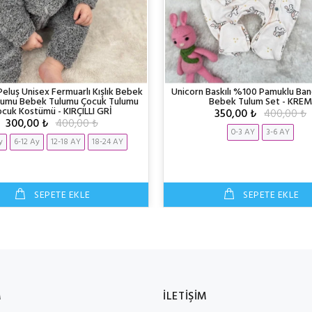
eluş Unisex Fermuarlı Kışlık Bebek
Unicorn Baskılı %100 Pamuklu Band
lumu Bebek Tulumu Çocuk Tulumu
Bebek Tulum Set - KREM
cuk Kostümü - KIRÇILLI GRİ
350,00 ₺
400,00 ₺
300,00 ₺
400,00 ₺
0-3 AY
3-6 AY
y
6-12 Ay
12-18 AY
18-24 AY
SEPETE EKLE
SEPETE EKLE
M
İLETİŞİM