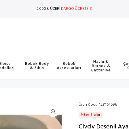
2.000 ₺ ÜZERİ
KARGO ÜCRETSİZ.
Havlu &
Elbise
Bebek Body
Bebek
Ço
Bornoz &
delleri
& Zıbın
Aksesuarları
Battaniye
Ürün Kodu:
1231164596
Son 4 ürün
Civciv Desenli Aya