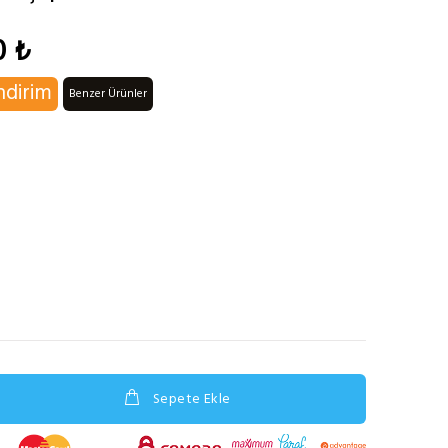
0 ₺
ndirim
Benzer Ürünler
Sepete Ekle