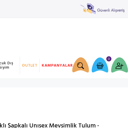
0
cuk Dış
OUTLET
KAMPANYALAR
Giyim
klı Şapkalı Unısex Mevsimlik Tulum -