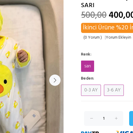
SARI
500,00
400,0
İkinci Ürüne %20 İ
(0 Yorum )
|
Yorum Ekleyin
Renk:
sarı
Beden:
0-3 AY
3-6 AY