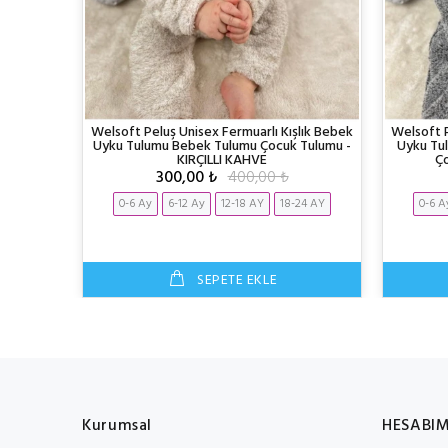
onponlu
Welsoft Peluş Unisex Fermuarlı Kışlık Bebek
Welsoft P
 PEMBE-
Uyku Tulumu Bebek Tulumu Çocuk Tulumu -
Uyku Tu
KIRÇILLI KAHVE
Ço
300,00 ₺
400,00 ₺
24 AY
0-6 Ay
6-12 Ay
12-18 AY
18-24 AY
0-6 A
SEPETE EKLE
Kurumsal
HESABI