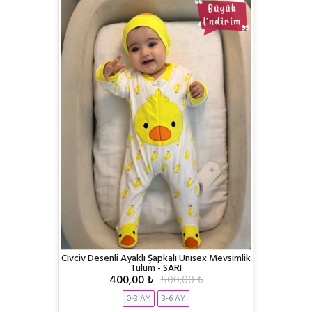
Civciv Desenli Ayaklı Şapkalı Unısex Mevsimlik
Tulum - SARI
400,00 ₺
500,00 ₺
0-3 AY
3-6 AY