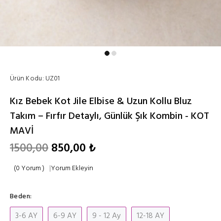
Ürün Kodu:
UZ01
Kız Bebek Kot Jile Elbise & Uzun Kollu Bluz
Takım – Fırfır Detaylı, Günlük Şık Kombin - KOT
MAVİ
1500,00
850,00 ₺
(0 Yorum )
|
Yorum Ekleyin
Beden:
3-6 AY
6-9 AY
9 - 12 Ay
12-18 AY