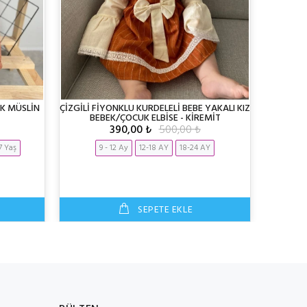
UK MÜSLİN
ÇİZGİLİ FİYONKLU KURDELELİ BEBE YAKALI KIZ
Hürrem 
BEBEK/ÇOCUK ELBİSE - KİREMİT
Tütü 
390,00 ₺
500,00 ₺
7 Yaş
9 - 12 Ay
12-18 AY
18-24 AY
SEPETE EKLE