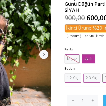
Günü Düğün Parti 
SİYAH
900,00
600,0
İkinci Ürüne %20 İ
(0 Yorum )
|
Yorum Ekleyin
Renk:
beyaz
siyah
Beden:
1-2 Yaş
2-3 Yaş