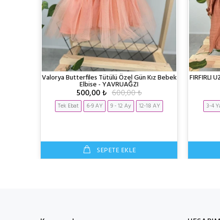
ocuk Elbise
Valorya Butterfiles Tütülü Özel Gün Kız Bebek
FIRFIRLI 
lbisesi -
Elbise - YAVRUAĞZI
500,00 ₺
600,00 ₺
Tek Ebat
6-9 AY
9 - 12 Ay
12-18 AY
3-4 Y
3 Yaş
SEPETE EKLE