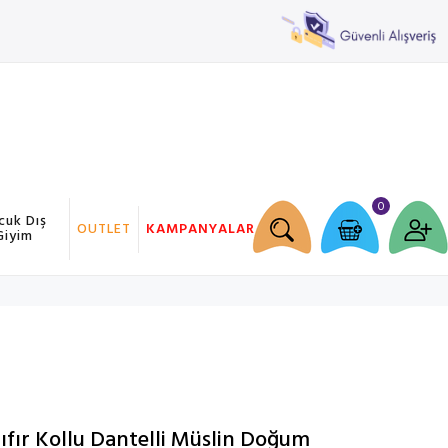
0
cuk Dış
OUTLET
KAMPANYALAR
Giyim
ıfır Kollu Dantelli Müslin Doğum