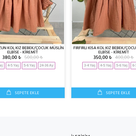
UZUN KOL KIZ BEBEK/ÇOCUK MÜSLİN
FIRFIRLI KISA KOL KIZ BEBEK/ÇOC
ELBİSE - KİREMİT
ELBİSE - KİREMİT
380,00 ₺
500,00 ₺
350,00 ₺
400,00 ₺
aş
4-5 Yaş
5-6 Yaş
24-36 Ay
3-4 Yaş
4-5 Yaş
5-6 Yaş
6-
SEPETE EKLE
SEPETE EKLE