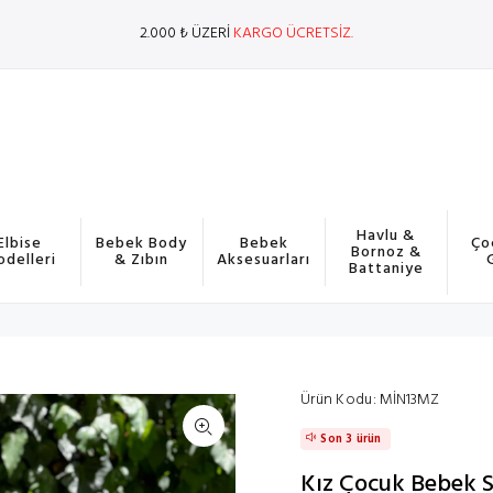
2.000 ₺ ÜZERİ
KARGO ÜCRETSİZ.
Havlu &
Elbise
Bebek Body
Bebek
Ço
Bornoz &
delleri
& Zıbın
Aksesuarları
Battaniye
Ürün Kodu:
MİN13MZ
Son 3 ürün
Kız Çocuk Bebek S