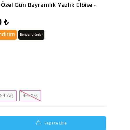
Özel Gün Bayramlık Yazlık Elbise -
0 ₺
ndirim
Benzer Ürünler
3-4 Yaş
4-5 Yaş
Sepete Ekle