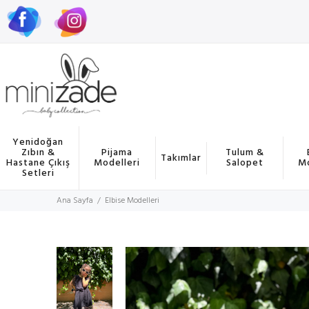
Yenidoğan
Zıbın &
Pijama
Tulum &
Takımlar
Hastane Çıkış
Modelleri
Salopet
Mo
Setleri
Ana Sayfa
Elbise Modelleri