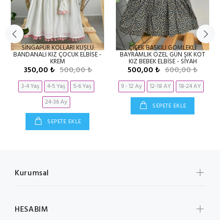
SİNGAPUR KOLLARI KUŞLU
ÇİÇEK BASKILI GÖMLEKLİ
BANDANALI KIZ ÇOCUK ELBİSE -
BAYRAMLIK ÖZEL GÜN ŞIK KOT
KREM
KIZ BEBEK ELBİSE - SİYAH
350,00 ₺
500,00 ₺
500,00 ₺
600,00 ₺
3-4 Yaş
4-5 Yaş
5-6 Yaş
9 - 12 Ay
12-18 AY
18-24 AY
24-36 Ay
SEPETE EKLE
SEPETE EKLE
Kurumsal
HESABIM