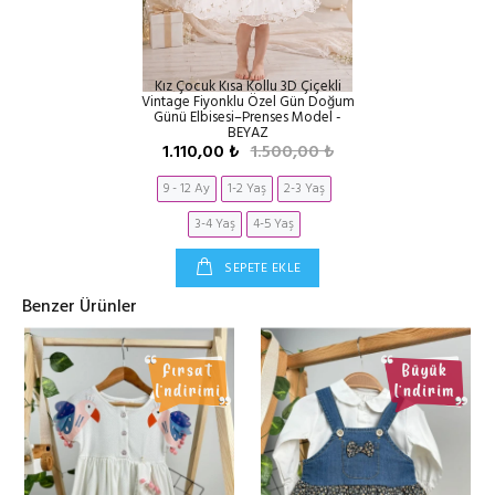
Kız Çocuk Kısa Kollu 3D Çiçekli
Vintage Fiyonklu Özel Gün Doğum
Günü Elbisesi–Prenses Model -
BEYAZ
1.110,00 ₺
1.500,00 ₺
9 - 12 Ay
1-2 Yaş
2-3 Yaş
3-4 Yaş
4-5 Yaş
SEPETE EKLE
Benzer Ürünler