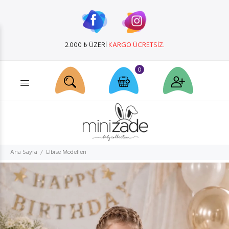
2.000 ₺ ÜZERİ
KARGO ÜCRETSİZ.
0
Ürün arama...
Ana Sayfa
Elbise Modelleri