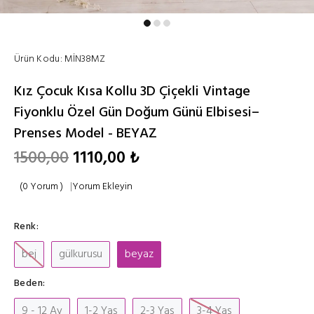
Ürün Kodu:
MİN38MZ
Kız Çocuk Kısa Kollu 3D Çiçekli Vintage
Fiyonklu Özel Gün Doğum Günü Elbisesi–
Prenses Model - BEYAZ
1500,00
1110,00 ₺
(0 Yorum )
|
Yorum Ekleyin
Renk:
bej
gülkurusu
beyaz
Beden:
9 - 12 Ay
1-2 Yaş
2-3 Yaş
3-4 Yaş