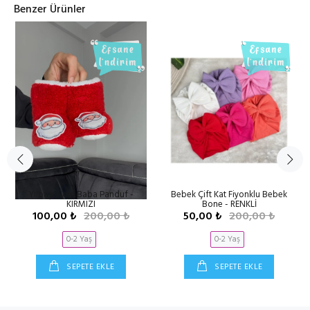
Benzer Ürünler
Yılbaşı Noel Baba Panduf -
Bebek Çift Kat Fiyonklu Bebek
KIRMIZI
Bone - RENKLİ
100,00 ₺
200,00 ₺
50,00 ₺
200,00 ₺
0-2 Yaş
0-2 Yaş
SEPETE EKLE
SEPETE EKLE