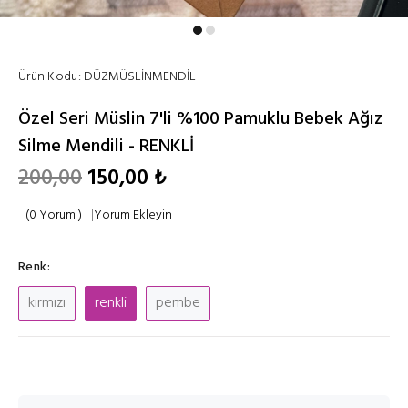
Ürün Kodu:
DÜZMÜSLİNMENDİL
Özel Seri Müslin 7'li %100 Pamuklu Bebek Ağız
Silme Mendili - RENKLİ
200,00
150,00 ₺
(0 Yorum )
|
Yorum Ekleyin
Renk:
kırmızı
renkli
pembe