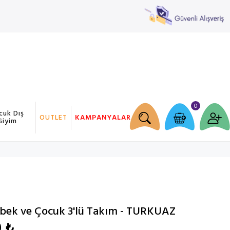
0
cuk Dış
OUTLET
KAMPANYALAR
Giyim
ebek ve Çocuk 3'lü Takım - TURKUAZ
0 ₺