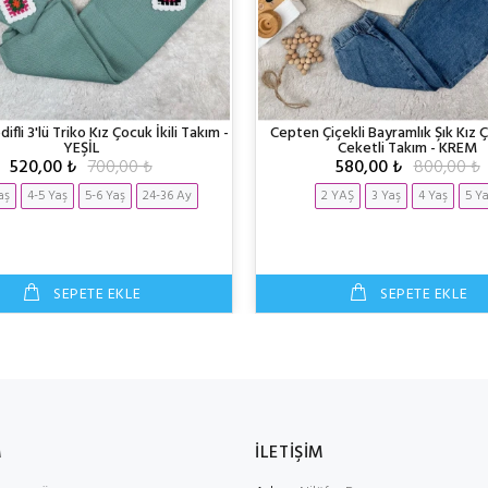
fli 3'lü Triko Kız Çocuk İkili Takım -
Cepten Çiçekli Bayramlık Şık Kız Ç
YEŞİL
Ceketli Takım - KREM
520,00 ₺
700,00 ₺
580,00 ₺
800,00 ₺
aş
4-5 Yaş
5-6 Yaş
24-36 Ay
2 YAŞ
3 Yaş
4 Yaş
5 Y
SEPETE EKLE
SEPETE EKLE
M
İLETİŞİM