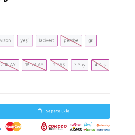
vizon
yeşil
lacivert
pembe
gri
12-18 AY
18-24 AY
2 YAŞ
3 Yaş
4 Yaş
Sepete Ekle