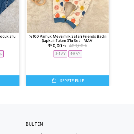
ocuk 3'lü
%100 Pamuk Mevsimlik Safari Friends Badili
Müslin Çi
Şapkalı Takım 3'lü Set - MAVİ
Özel Gü
350,00 ₺
400,00 ₺
aş
3-6 AY
6-9 AY
3-4
SEPETE EKLE
BÜLTEN