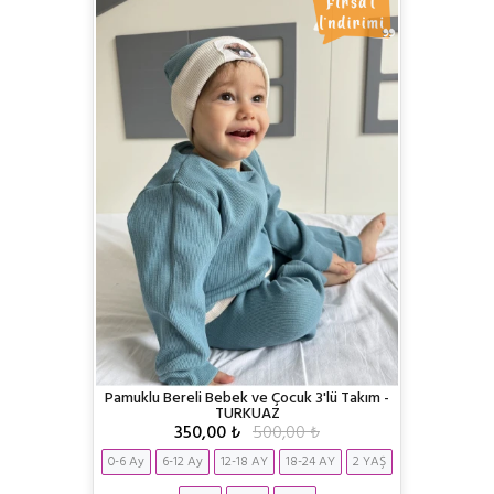
Pamuklu Bereli Bebek ve Çocuk 3'lü Takım -
TURKUAZ
350,00 ₺
500,00 ₺
0-6 Ay
6-12 Ay
12-18 AY
18-24 AY
2 YAŞ