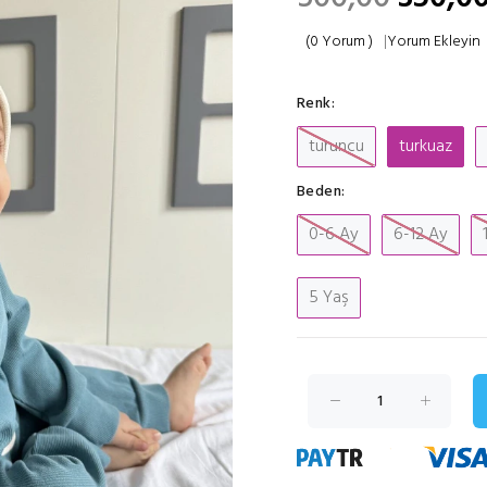
(0 Yorum )
|
Yorum Ekleyin
Renk:
turuncu
turkuaz
Beden:
0-6 Ay
6-12 Ay
5 Yaş