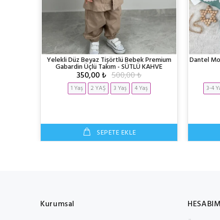
ili Takım -
Yelekli Düz Beyaz Tişörtlü Bebek Premium
Dantel Modi
Gabardin Üçlü Takım - SÜTLÜ KAHVE
350,00 ₺
500,00 ₺
36 Ay
1 Yaş
2 YAŞ
3 Yaş
4 Yaş
3-4 Y
SEPETE EKLE
Kurumsal
HESABI