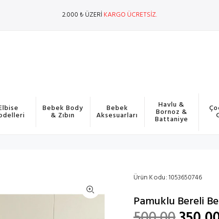
2.000 ₺ ÜZERİ
KARGO ÜCRETSİZ.
Havlu &
Elbise
Bebek Body
Bebek
Ço
Bornoz &
delleri
& Zıbın
Aksesuarları
Battaniye
Ürün Kodu:
1053650746
Pamuklu Bereli B
500,00
350,0